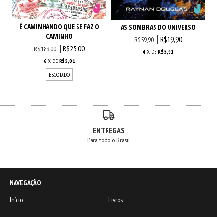
É CAMINHANDO QUE SE FAZ O
AS SOMBRAS DO UNIVERSO
CAMINHO
R$19,90
R$59,90
R$25,00
R$189,00
4
X DE
R$5,91
6
X DE
R$5,01
ESGOTADO
ENTREGAS
Para todo o Brasil
NAVEGAÇÃO
Início
Livros