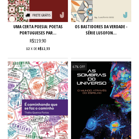
FRETE GRÁTIS
UMA CERTA POESIA: POETAS
OS BASTIDORES DA VERDADE -
PORTUGUESES PAR...
SÉRIE LUSOFON...
R$119,90
12
X DE
R$12,33
67
%
OFF