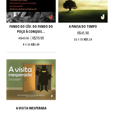
FUNDO DO CÉU: DO FUNDO DO
A PAUSA DO TEMPO
POÇO À CONQUIS...
R$45,90
R$39,90
R$45,90
11
X DE
R$5,13
9
X DE
R$5,39
A VISITA INESPERADA