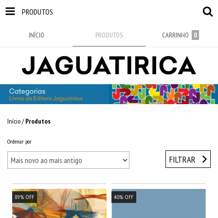
PRODUTOS
INÍCIO
PRODUTOS
CARRINHO
0
Início
/
Produtos
Ordenar por
FILTRAR
89
%
OFF
40
%
OFF