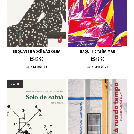
ENQUANTO VOCÊ NÃO OLHA
DAQUI E D'ALÉM MAR
R$45,90
R$42,90
11
X DE
R$5,13
10
X DE
R$5,24
92
%
OFF