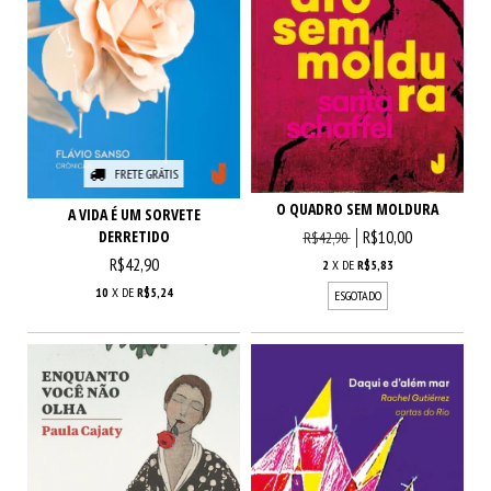
FRETE GRÁTIS
O QUADRO SEM MOLDURA
A VIDA É UM SORVETE
R$10,00
DERRETIDO
R$42,90
R$42,90
2
X DE
R$5,83
10
X DE
R$5,24
ESGOTADO