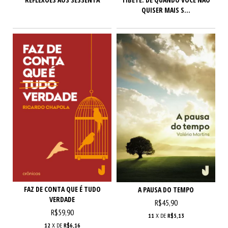
QUISER MAIS S...
FAZ DE CONTA QUE É TUDO
A PAUSA DO TEMPO
VERDADE
R$45,90
R$59,90
11
X DE
R$5,13
12
X DE
R$6,16