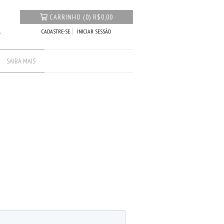
CARRINHO
(
0
)
R$0,00
CADASTRE-SE
INICIAR SESSÃO
SAIBA MAIS