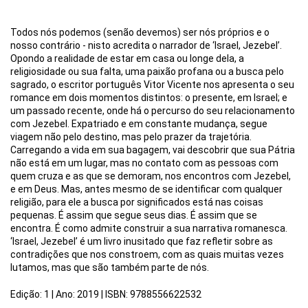
Todos nós podemos (senão devemos) ser nós próprios e o 
nosso contrário - nisto acredita o narrador de ‘Israel, Jezebel’. 
Opondo a realidade de estar em casa ou longe dela, a 
religiosidade ou sua falta, uma paixão profana ou a busca pelo 
sagrado, o escritor português Vitor Vicente nos apresenta o seu 
romance em dois momentos distintos: o presente, em Israel; e 
um passado recente, onde há o percurso do seu relacionamento 
com Jezebel. Expatriado e em constante mudança, segue 
viagem não pelo destino, mas pelo prazer da trajetória. 
Carregando a vida em sua bagagem, vai descobrir que sua Pátria 
não está em um lugar, mas no contato com as pessoas com 
quem cruza e as que se demoram, nos encontros com Jezebel, 
e em Deus. Mas, antes mesmo de se identificar com qualquer 
religião, para ele a busca por significados está nas coisas 
pequenas. É assim que segue seus dias. É assim que se 
encontra. É como admite construir a sua narrativa romanesca. 
‘Israel, Jezebel’ é um livro inusitado que faz refletir sobre as 
contradições que nos constroem, com as quais muitas vezes 
lutamos, mas que são também parte de nós.
Edição: 1 | Ano: 2019 | ISBN: 9788556622532