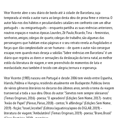
Vitor Vicente abre o seu diário de bordo até à cidade de Barcelona, cuja
temporada aí vivida o autor narra ao longo desta obra de prosa firme e intensa. O
autor fala-nos dos hábitos e peculiaridades catalães em confronto com um olhar
português – ou emigrantuguês – enquanto partilha as suas vivências anteriores,
noutros espaços e noutras épocas. Lourdes, Zé Paulo, Ricardo, Tina – feministas,
senhorios, amigos, colegas de quarto, colegas de trabalho, são algumas das
personagens que habitam estas páginas e o seu retrato revela as fragilidades e
forças que dão complexidade ao ser humano – de quem o autor não consegue
escapar, nem quando mais deseja a solidão. "Sobre vivências em Barcelona" é um
diário que registra as dores e sensações da deslocação da terra natal, ao melhor
estilo da literatura de viagem, e vem preenchido de momentos de luta e
mordacidade, mas também é tecido com alegria, ternura e esperança.
Vitor Vicente (1983) nasceu em Portugal e desde 2006 tem vivido entre Espanha,
Irlanda, Polônia e Hungria, residindo atualmente em Budapeste. Publicou livros
de vários gêneros literários no decurso dos últimos anos, sendo o tema da viagem
transversal a toda a sua obra. Obras do autor: "Sonetos nem sempre silesianos"
(Temas Originais, 2016) - poesia; "O apeadeiro" (Edições Sem Nome, 2017) - teatro;
"Avião de Papel" (Páreas, Párias, 2018) - contos; "A alfândega" (Edições Sem Nome,
2019) - ficção; "Israel, Jezebel" (Editora Jaguatirica/apoio do DGLAB, 2019) –
literatura de viagem; "Ambulatório" (Temas Originais, 2019) - poesia; "Bravo, Brasil"
(Class, Bestiário, 2020) - memórias.