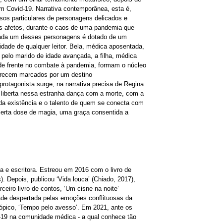
om Covid-19. Narrativa contemporânea, esta é,
sos particulares de personagens delicados e
 afetos, durante o caos de uma pandemia que
 Cada um desses personagens é dotado de um
lidade de qualquer leitor. Bela, médica aposentada,
pelo marido de idade avançada, a filha, médica
 de frente no combate à pandemia, formam o núcleo
parecem marcados por um destino
otagonista surge, na narrativa precisa de Regina
liberta nessa estranha dança com a morte, com a
da existência e o talento de quem se conecta com
erta dose de magia, uma graça consentida a
a e escritora. Estreou em 2016 com o livro de
. Depois, publicou ‘Vida louca’ (Chiado, 2017),
ceiro livro de contos, ‘Um cisne na noite’
dade despertada pelas emoções conflituosas da
ópico, ‘Tempo pelo avesso’. Em 2021, ante os
d-19 na comunidade médica - a qual conhece tão