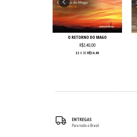
O RETORNO DO MAGO
AUGUSTO
R$140,00
R$29,90
9,90
12
X DE
R$14,40
7
X DE
R$5,16
ENTREGAS
Para todo o Brasil