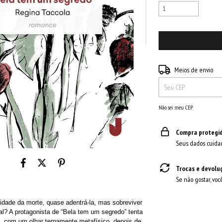
Entregas para o CEP:
Meios de envio
Não sei meu CEP
Compra protegi
Seus dados cuida
Trocas e devolu
Se não gostar, voc
lidade da morte, quase adentrá-la, mas sobreviver
l? A protagonista de “Bela tem um segredo” tenta
, com um olhar ternamente metafísico, depois de