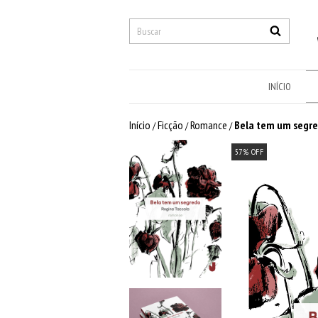
INÍCIO
Início
Ficção
Romance
Bela tem um segr
/
/
/
57
%
OFF