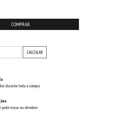
ALTERAR CEP
CALCULAR
da
dos durante toda a compra.
ções
ê pode trocar ou devolver.