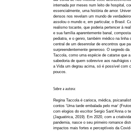
internada por meses num leito de hospital, c
essencialmente, uma história de amor. Univer
densos nos revelam um mundo de verdadeiros
assolou o mundo e, em particular, o Brasil.
realismo tocante, que poderia pertencer à rea
e sua família aparentemente banal, composta 
pediatra, e o genro, também médico na linha
central de um desenrolar de encontros que 
surpreendentemente generoso. O segredo da pr
Taccola, como uma espécie de catarse que a 
sabedoria de quem sobrevive aos naufrágios 
a Vida um degrau acima, só é possível com c
poucos.
Sobre a autora:
Regina Taccola é carioca, médica, psicanalist
contos ‘Uma tarde embalada pelo mar’ (Frutos)
com elogios do escritor Sergio Sant’Anna o ter
(Jaguatirica, 2019). Em 2020, com a criativi
pandemia, nasce o seu primeiro romance dist
impactos mais fortes e perceptíveis da Covi