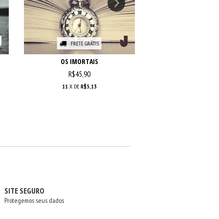
FRETE GRÁTIS
OS IMORTAIS
O EXILADO POLÍTICO 
R$45,90
R$42,90
11
X DE
R$5,13
10
X DE
R$5,
SITE SEGURO
Protegemos seus dados