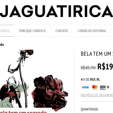
LIVROS
PUBLIQUE CONOSCO
CONTATO
CONSELHO EDITORIAL
edo
BELA TEM UM
R$19
R$45,90
4
X DE
R$5,91
VER MEIOS DE PAGAMEN
QUANTIDADE