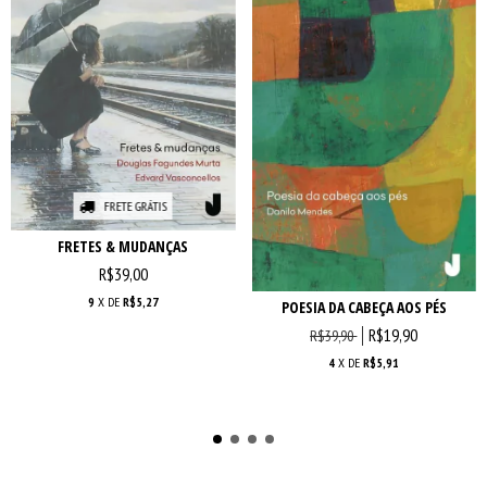
FRETE GRÁTIS
FRETES & MUDANÇAS
R$39,00
9
X DE
R$5,27
POESIA DA CABEÇA AOS PÉS
R$19,90
R$39,90
4
X DE
R$5,91