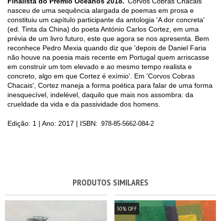
Finalista do Prêmio Oceanos 2018.
 'Corvos Cobras Chacais' 
nasceu de uma sequência alargada de poemas em prosa e 
constituiu um capítulo participante da antologia 'A dor concreta' 
(ed. Tinta da China) do poeta António Carlos Cortez, em uma 
prévia de um livro futuro, este que agora se nos apresenta. Bem 
reconhece Pedro Mexia quando diz que 'depois de Daniel Faria 
não houve na poesia mais recente em Portugal quem arriscasse 
em construir um tom elevado e ao mesmo tempo realista e 
concreto, algo em que Cortez é exímio'. Em 'Corvos Cobras 
Chacais', Cortez maneja a forma poética para falar de uma forma 
inesquecível, indelével, daquilo que mais nos assombra: da 
crueldade da vida e da passividade dos homens.
Edição: 1 | Ano: 2017 | ISBN: 
978-85-5662-084-2
PRODUTOS SIMILARES
50
%
OFF