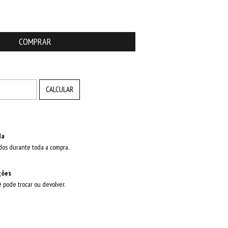
ALTERAR CEP
CALCULAR
da
dos durante toda a compra.
ções
ê pode trocar ou devolver.