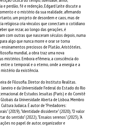
 perdão, fé e redenção, Edgard Leite discute a
mento e o mistério da sua realidade, afirmando
ortanto, um projeto de desordem e caos, mas de
ncia religiosa cria vínculos que conectam o cotidiano
eber que rezar, ao longo das gerações, é
ram com outras que nasceram séculos depois, numa
 para algo que nunca morre e orar se torna
o ensinamentos preciosos de Platão, Aristóteles,
ilosofia mundial, a obra traz uma nova
 mistérios. Embora efêmera, a consciência do
ntre o temporal e o eterno, onde a energia e a
istério da existência.
ra de Filosofia. Diretor do Instituto Realitas.
 Janeiro e da Universidade Federal do Estado do Rio
ternacional de Estudos Jesuítas (Paris) e do Comitê
s Globais da Universidade Aberta de Lisboa. Membro
Cultura Judaica. É autor de "Predadores:
s" (2019), "Identidade dissidente" (2020), "O valor
rtar do sentido" (2022), "Ensaios serenos" (2023), "A
ações no papel de autor, organizador e