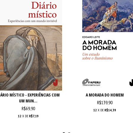
IÁRIO MÍSTICO - EXPERIÊNCIAS COM
A MORADA DO HOMEM
UM MUN...
R$139,90
R$69,90
12
X DE
R$14,39
12
X DE
R$7,19