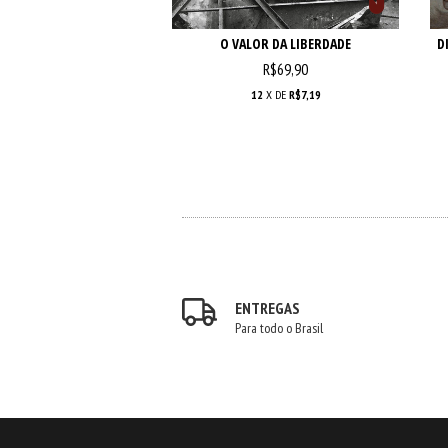
DADE DISSIDENTE
O VALOR DA LIBERDADE
D
R$69,90
12
X DE
R$7,19
ENTREGAS
Para todo o Brasil