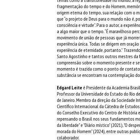
fragmentação do tempo e do Homem, memória e
origem eterna do tempo, sua relação com o mo
que “o projeto de Deus para o mundo não é, p
consciência e virtude”. Para o autor, a experiê
a algo maior que o tempo. “É maravilhoso perc
movimento de união de pessoas que já morre
experiência única. Todas se dirigem em oração
experiência de eternidade, portanto.” Trazend
Santo Agostinho e tantos outros mestres da f
compreensão sobre o momento presente e seus
momento é trazida como o ponto de contato e
substância se encontram na contemplação do m
Edgard Leite
é Presidente da Academia Brasilei
Professor da Universidade do Estado do Rio de
de Janeiro. Membro da direção da Sociedade In
Científico Internacional da Cátedra de Estudo
do Conselho Executivo do Centro de História e 
repensando o Brasil nos seus fundamentos morai
da liberdade" e "Diário místico" (2021), "O despe
morada do Homem" (2024), entre outras public
colaborador.