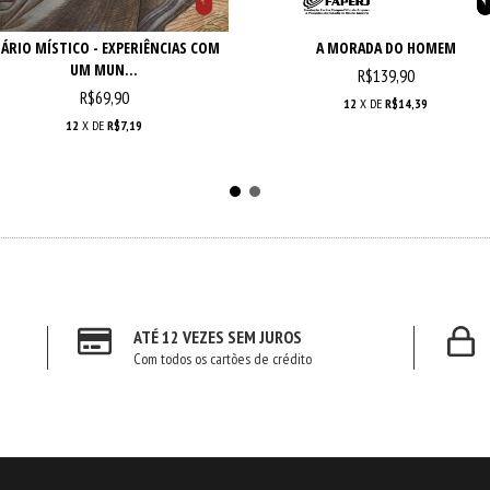
IÁRIO MÍSTICO - EXPERIÊNCIAS COM
A MORADA DO HOMEM
UM MUN...
R$139,90
R$69,90
12
X DE
R$14,39
12
X DE
R$7,19
ATÉ 12 VEZES SEM JUROS
Com todos os cartões de crédito