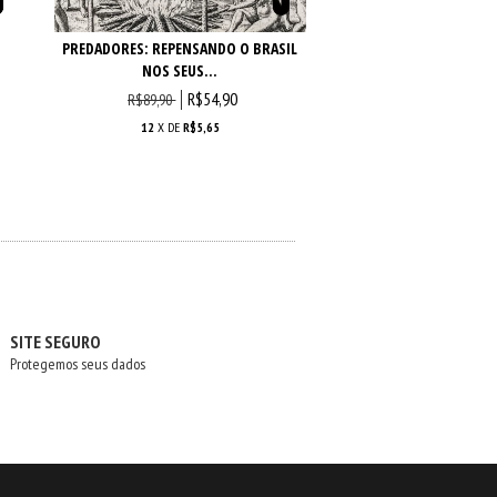
PREDADORES: REPENSANDO O BRASIL
ENSAIOS SERENOS: 
NOS SEUS...
CRÍTICA, TEO
R$54,90
R$69,90
R$89,90
12
X DE
R$5,65
12
X DE
R$7,
SITE SEGURO
Protegemos seus dados