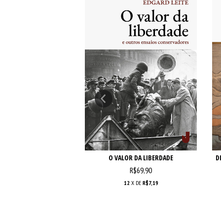
DADE DISSIDENTE
O VALOR DA LIBERDADE
D
R$69,90
12
X DE
R$7,19