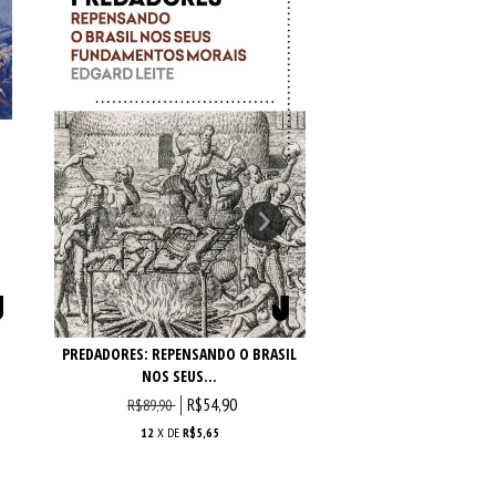
PREDADORES: REPENSANDO O BRASIL
ENSAIOS SERENOS: 
NOS SEUS...
CRÍTICA, TEO
R$54,90
R$69,90
R$89,90
12
X DE
R$5,65
12
X DE
R$7,