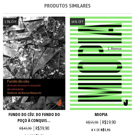
PRODUTOS SIMILARES
13
%
OFF
64
%
OFF
FUNDO DO CÉU: DO FUNDO DO
MIOPIA
POÇO À CONQUIS...
R$19,90
R$55,90
R$39,90
R$45,90
4
X DE
R$5,91