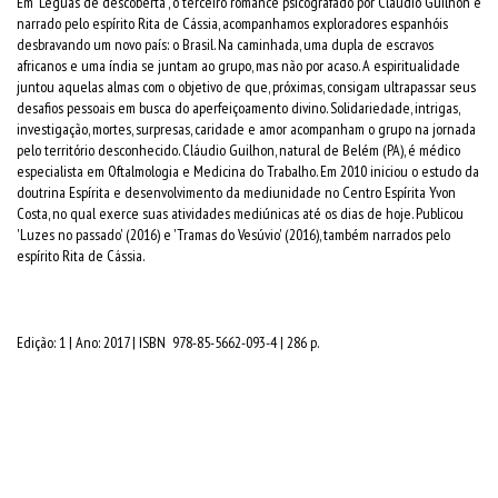
Em 'Léguas de descoberta', o terceiro romance psicografado por Cláudio Guilhon e
narrado pelo espírito Rita de Cássia, acompanhamos exploradores espanhóis
desbravando um novo país: o Brasil. Na caminhada, uma dupla de escravos
africanos e uma índia se juntam ao grupo, mas não por acaso. A espiritualidade
juntou aquelas almas com o objetivo de que, próximas, consigam ultrapassar seus
desafios pessoais em busca do aperfeiçoamento divino. Solidariedade, intrigas,
investigação, mortes, surpresas, caridade e amor acompanham o grupo na jornada
pelo território desconhecido. Cláudio Guilhon, natural de Belém (PA), é médico
especialista em Oftalmologia e Medicina do Trabalho. Em 2010 iniciou o estudo da
doutrina Espírita e desenvolvimento da mediunidade no Centro Espírita Yvon
Costa, no qual exerce suas atividades mediúnicas até os dias de hoje. Publicou
'Luzes no passado' (2016) e 'Tramas do Vesúvio' (2016), também narrados pelo
espírito Rita de Cássia.
Edição: 1 | Ano: 2017 | ISBN 978-85-5662-093-4 | 286 p.