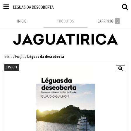
LÉGUAS DA DESCOBERTA
INÍCIO
PRODUTOS
CARRINHO
0
Início
/
Ficção
/
Léguas da descoberta
54
%
OFF