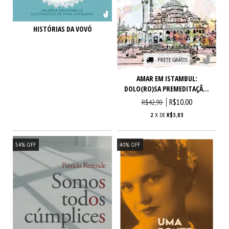
HISTÓRIAS DA VOVÓ
FRETE GRÁTIS
AMAR EM ISTAMBUL:
DOLO(RO)SA PREMEDITAÇÃ...
R$10,00
R$42,90
2
X DE
R$5,83
54
%
OFF
40
%
OFF